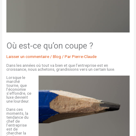
Où est-ce qu’on coupe ?
Laisser un commentaire
/
Blog
/ Par
Pierre-Claude
Dans les années où tout va bien et que l’entreprise est en
croissance, nous achetons, grandissons vers un certain luxe.
Lorsque le
marché
tourne, que
l’économie
s’effondre, ce
luxe devient
une lourdeur.
Dans ces
moments, la
tendance du
chef de
l’entreprise
est de
chercher la