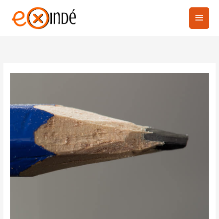
Aller
au
Menu
contenu
princi