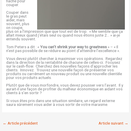
hache pour
couper.
Couper dans
le gras peut
aider, mais
souvent, plus
on coupe,
plus on a l’impression que que tout est de trop. « Me semble que ça
allait mieux quand j’étais seul ou quand nous étions juste 2… » ai-je
entendu souvent.
Tom Peters a dit : «
You can’t shrink your way to greatness
» – « Il
n’est pas possible de se réduire au point d’atteindre l’excellence ».
Vous devez plutôt chercher à maximiser vos opérations. Regardez
dans la direction de la rentabilité de chacune de celles-ci. Focusez
sur le cash-flow. Cherchez des nouvelles façons d’approcher les
clients. Innovez. Trouvez une nouvelle façon de présenter vos
produits ou carrément un nouveau produit ou une nouvelle clientèle
pour vos produits actuels.
Plutôt que de vous morfondre, vous devez pousser vers l’avant. Il y
aurait-il une façon de profiter du malheur économique en aidant vos
clients à s’en sortir ?
Si vous êtes pris dans une situation similaire, un regard externe
saura sûrement vous aider à vous sortir de votre marasme.
←
Article précédent
Article suivant
→